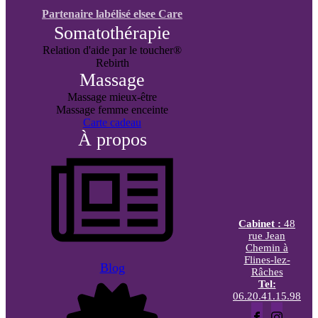
Partenaire labélisé elsee Care
Somatothérapie
Relation d'aide par le toucher®
Rebirth
Massage
Massage mieux-être
Massage femme enceinte
Carte cadeau
À propos
Cabinet :
48
rue Jean
Chemin à
Flines-lez-
Blog
Râches
Tel:
06.20.41.15.98