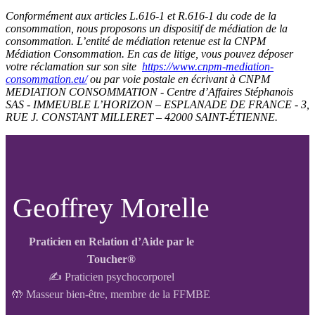
Conformément aux articles L.616-1 et R.616-1 du code de la
consommation, nous proposons un dispositif de médiation de la
consommation. L’entité de médiation retenue est la CNPM
Médiation Consommation. En cas de litige, vous pouvez déposer
votre réclamation sur son site
https://www.cnpm-mediation-
consommation.eu/
ou par voie postale en écrivant à CNPM
MEDIATION CONSOMMATION - Centre d’Affaires Stéphanois
SAS - IMMEUBLE L’HORIZON – ESPLANADE DE FRANCE - 3,
RUE J. CONSTANT MILLERET – 42000 SAINT-ÉTIENNE.
Geoffrey Morelle
Praticien en Relation d’Aide par le
Toucher®
✍️ Praticien psychocorporel
🤲 Masseur bien-être, membre de la FFMBE