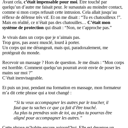
Avant cela,
c’était impensable pour moi
. Être touché par
quelqu’un d’autre me faisait peur. Je sursautais au moindre contact,
comme si mon corps refusait cette intrusion. Cela allait jusqu’au
réflexe de défense très vif. Et on me disait : “Tu es chatouilleux !”.
Mais en réalité, ce n’était pas des chatouilles…
C’était mon
système de protection
qui disait : “Non, ne t’approche pas.”
Je vivais dans un corps que je n’aimais pas.
Trop gros, pas assez musclé, lourd à porter.
Un corps qui me dérangeait, mais qui, paradoxalement, me
protégeait du monde.
Recevoir un massage ? Hors de question. Je me disais : “Mon corps
est horrible. Comment quelqu’un pourrait avoir envie de poser les
mains sur moi ?”
C’était inenvisageable.
Et puis un jour, pendant ma formation en massage, mon formateur
m’a dit cette phrase qui a tout changé :
“Si tu veux accompagner les autres par le toucher, il
faut que tu saches ce que ça fait d’être touché.
Au plus tu prendras soin de toi, au plus tu pourras être
aligné pour accompagner les autres.”
Cette phrase m’habite encore aujourd’hui. Elle est devenue un