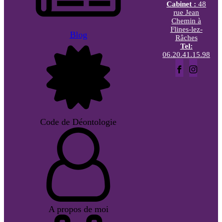
Cabinet :
48
rue Jean
Chemin à
Flines-lez-
Blog
Râches
Tel:
06.20.41.15.98
Code de Déontologie
A propos de moi