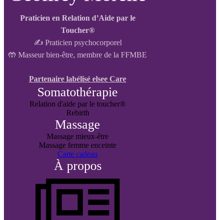
Praticien en Relation d’Aide par le
Toucher®
✍️ Praticien psychocorporel
🤲 Masseur bien-être, membre de la FFMBE
Partenaire labélisé elsee Care
Somatothérapie
Relation d'aide par le toucher®
Rebirth
Massage
Massage mieux-être
Massage femme enceinte
Carte cadeau
À propos