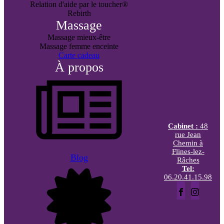
Relation d'aide par le toucher®
Rebirth
Massage
Massage mieux-être
Massage femme enceinte
Carte cadeau
À propos
Cabinet :
48
rue Jean
Chemin à
Flines-lez-
Blog
Râches
Tel:
06.20.41.15.98