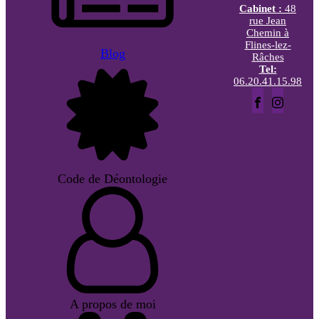
Cabinet :
48
rue Jean
Chemin à
Flines-lez-
Blog
Râches
Tel:
06.20.41.15.98
Code de Déontologie
A propos de moi