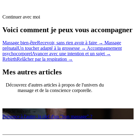
Continuer avec moi
Voici comment je peux vous accompagner
Massage bien-être
Recevoir, sans rien avoir à faire
→
Massage
prénatal
Un toucher adapté à la grossesse
→
Accompagnement
psychocorporel
Avancer avec une intention et un sujet
→
Rebirth
Relâcher par la respiration
→
Mes autres articles
Découvrez d'autres articles à propos de l'univers du
massage et de la conscience corporelle.
Article suivant →
Présence à l'autre, la clef d'un "bon massage" ?