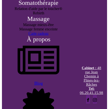
Somatothérapie
Relation d'aide par le toucher®
Rebirth
Massage
Massage mieux-être
Massage femme enceinte
Carte cadeau
À propos
Cabinet :
48
rue Jean
Chemin à
Flines-lez-
Blog
Râches
Tel:
06.20.41.15.98