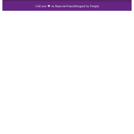
Créé avec 💖 en Hauts-de-France
Designed by Freepik